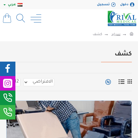
دخول
تسجيل
عربي
سراير
كشف
كشف