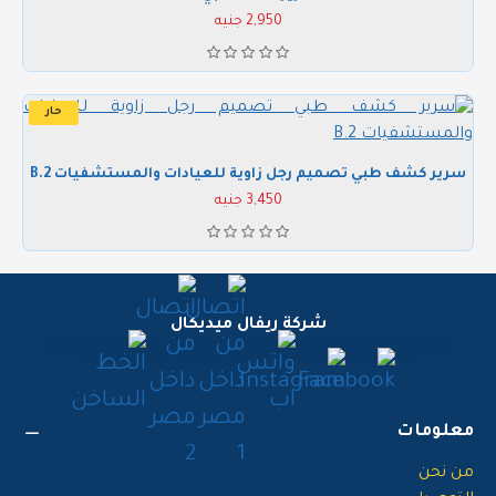
2,950 جنيه
حار
سرير كشف طبي تصميم رجل زاوية للعيادات والمستشفيات B.2
3,450 جنيه
شركة ريفال ميديكال
معلومات
من نحن