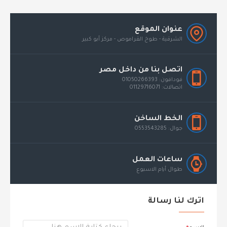
عنوان الموقع
الشرقية - طوخ القراموص - مركز أبو كبير
اتصل بنا من داخل مصر
فودافون: 01050266393
اتصالات: 01129716071
الخط الساخن
جوال: 0553543285
ساعات العمل
طوال أيام الاسبوع
اترك لنا رسالة