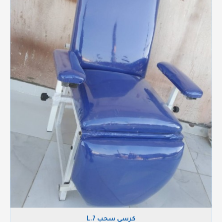
كرسي سحب L.7