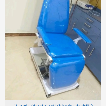
شازلونج طبي هايدروليك انف وأذن لعيادات الانف والاذن