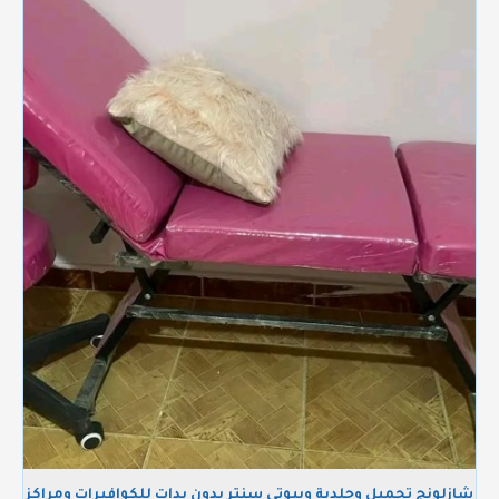
شازلونج تجميل وجلدية وبيوتي سنتر بدون يدات للكوافيرات ومراكز