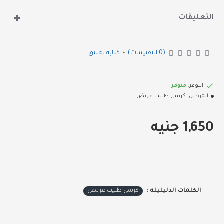
يتحمل حتى 125 ك جرام
التعليقات
اكسسوارات مستوردة
كثافة تنجيد مريحة
(0 التقييمات)
-
كتابة تعليق
التوفر:
متوفر
الموديل:
كرسي طبيب عريض
1,650 جنيه
الكلمات الدليليلة :
كرسي طبيب عريض