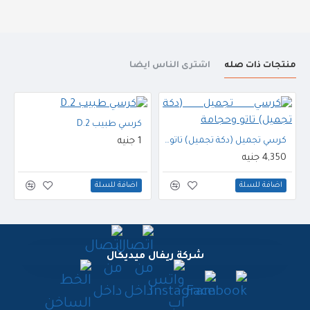
منتجات ذات صله
اشترى الناس أيضا
كرسي طبيب D.2
كرسي تجميل (دكة تجميل) تاتو وحجامة
1 جنيه
4,350 جنيه
اضافة للسلة
اضافة للسلة
شركة ريفال ميديكال