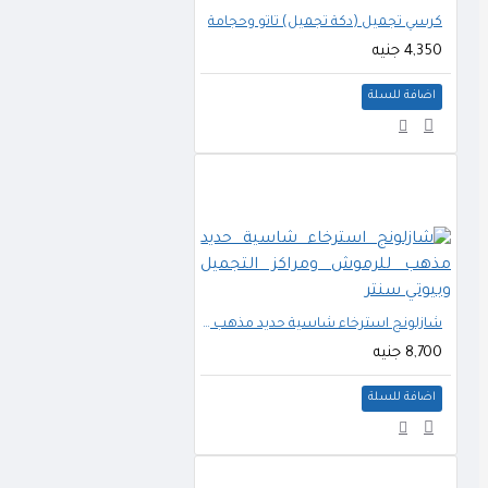
كرسي تجميل (دكة تجميل) تاتو وحجامة
4,350 جنيه
اضافة للسلة
شازلونج استرخاء شاسية حديد مذهب للرموش ومراكز التجميل وبيوتي سنتر
8,700 جنيه
اضافة للسلة