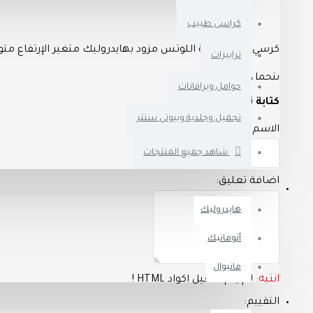
كراسى طبيب
كرسي طبيب زهرة اللوتس مزود بهايدروليك متغير الإرتفاع متوف
ترابيزات
يتحمل حتى ١٢٥ك
حوامل وبرافانات
كتابة تعليق
اكسسوار مستورد
تجميل وجلدية وبيوتى سنتر
الاسم:
كثافة تنجيد مريحة للطبيب
شاهد جميع المنتجات
اضافة تعليق:
شازلونجات
هايدروليك
أتوماتيك
مانيوال
انتبه:
لم يتم تفعيل اكواد HTML !
التقييم:
سراير