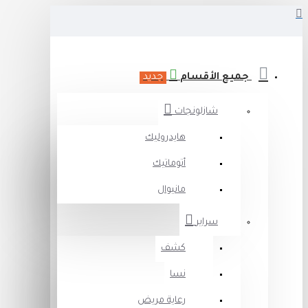
جميع الأقسام
جديد
شازلونجات
هايدروليك
أتوماتيك
مانيوال
سراير
كشف
نسا
رعاية مريض