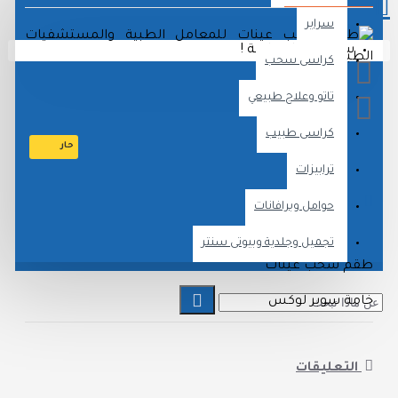
سراير
سلة الشراء فارغة !
كراسى سحب
تاتو وعلاج طبيعي
كراسى طبيب
حار
ترابيزات
وصف المنتج
حوامل وبرافانات
تجميل وجلدية وبيوتى سنتر
قم سحب عينات
امة سوبر لوكس
التعليقات