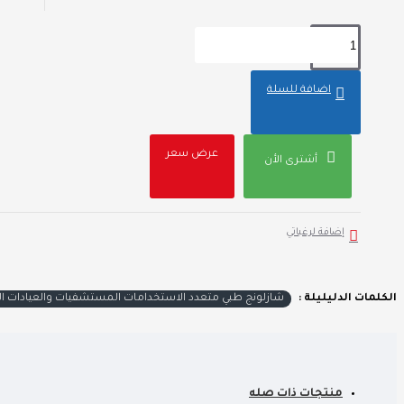
اضافة للسلة
عرض سعر
أشترى الأن
إضافة لرغباتي
الكلمات الدليليلة :
شازلونج طبي متعدد الاستخدامات المستشفيات والعيادات ال
منتجات ذات صله