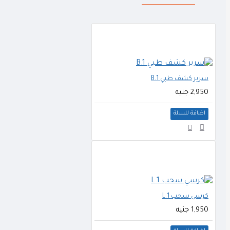
سرير كشف طبي B.1
2,950 جنيه
اضافة للسلة
كرسي سحب L.1
1,950 جنيه