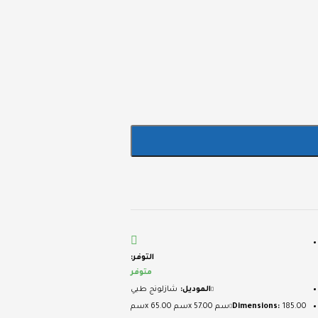
التوفر:
متوفر
الموديل:
شازلونج طبي
185.00سم x 57.00سم x 65.00سم
Dimensions: