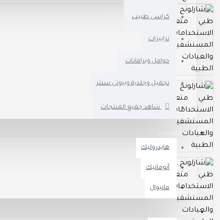
كراسى طبيب
ترابيزات
حوامل وبرافانات
تجميل وجلدية وبيوتى سنتر
شاهد جميع المنتجات
شازلونجات
هايدروليك
أتوماتيك
مانيوال
سراير