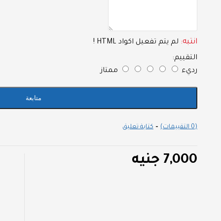
انتبه:
لم يتم تفعيل اكواد HTML !
التقييم:
رديء
ممتاز
متابعة
(0 التقييمات)
-
كتابة تعليق
7,000 جنيه