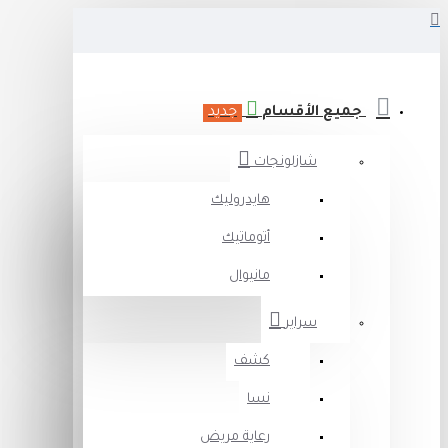
جميع الأقسام
جديد
شازلونجات
هايدروليك
أتوماتيك
مانيوال
سراير
كشف
نسا
رعاية مريض