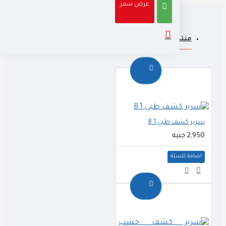
عرض سعر
منتجات ذات صله
سرير كشف طبي B.1
2,950 جنيه
اضافة للسلة