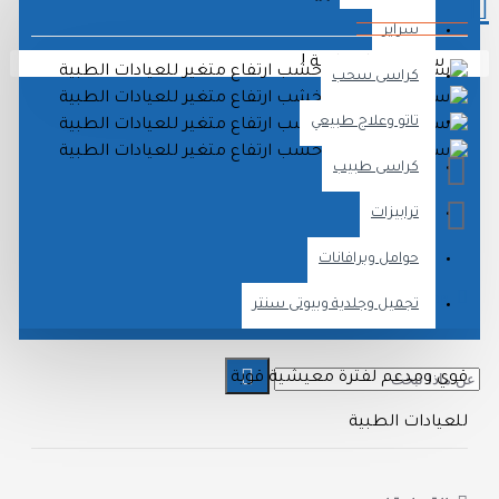
سراير
سلة الشراء فارغة !
كراسى سحب
تاتو وعلاج طبيعي
كراسى طبيب
ترابيزات
حوامل وبرافانات
وصف المنتج
تجميل وجلدية وبيوتى سنتر
وي ومدعم لفترة معيشية قوية
لعيادات الطبية
تاح بجميع الالوان