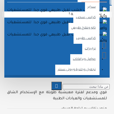
سراير
سلة الشراء فارغة !
كراسى سحب
تاتو وعلاج طبيعي
كراسى طبيب
ترابيزات
حوامل وبرافانات
تجميل وجلدية وبيوتى سنتر
وصف المنتج
وي ومدعم لفترة معيشية طويلة مع الإستخدام الشاق
لمستشفيات والعيادات الطبية
زود بتقاسيم لراحة المريض