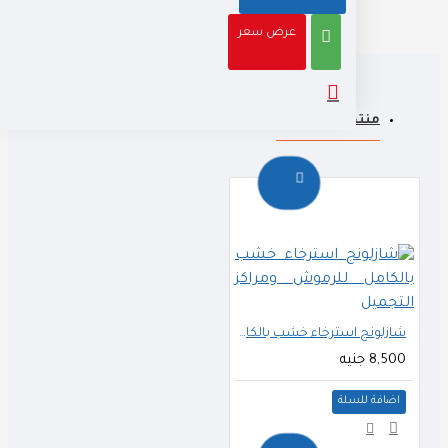
عرض سعر
منتجات ذات صله
شازلونج استرخاء خشب بالكامل للرموش ومراكز التجميل
8,500 جنيه
اضافة للسلة