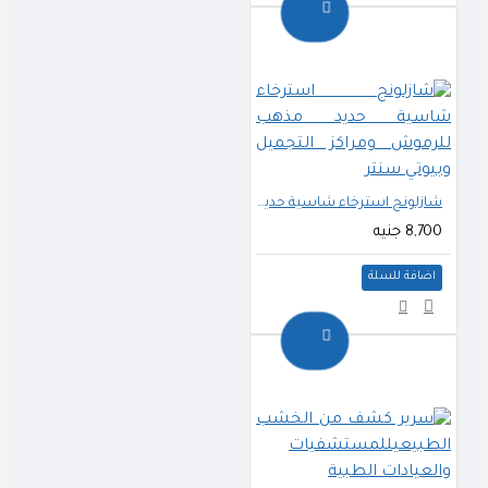
شازلونج استرخاء شاسية حديد مذهب للرموش ومراكز التجميل وبيوتي سنتر
8,700 جنيه
اضافة للسلة