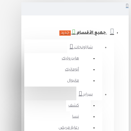
جميع الأقسام
جديد
شازلونجات
هايدروليك
أتوماتيك
مانيوال
سراير
كشف
نسا
رعاية مريض