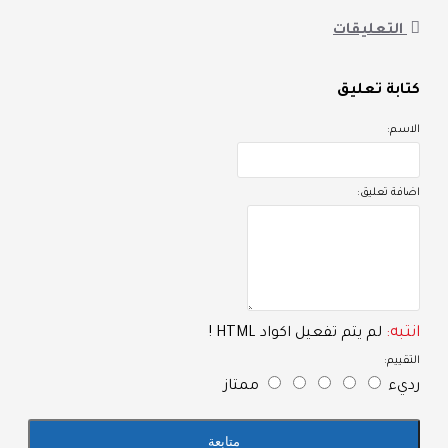
زود برف سفلي للتخزين
التعليقات
زود برجلاش من الفيبر المقوى للحماية من المياه والعوامل
تابة تعليق
زود بمخدة للرأس وفتحة تجميل
لاسم:
تاح بجميع الالوان
حمل حتى 450 ك جرام
ضافة تعليق:
نتبه:
لم يتم تفعيل اكواد HTML !
لتقييم:
ديء
ممتاز
متابعة