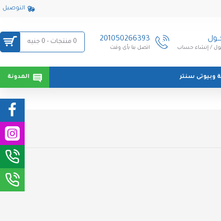
التوصيل
ــول
201050266393
0 منتجات - 0 جنيه
ل / إنشاء حساب
اتصل بنا بأى وقت
 وبيوتى سنتر
المدونة