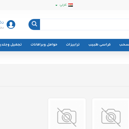
عربي
دخ
دخو
سحب
كراسى طبيب
ترابيزات
حوامل وبرافانات
تجميل وجلدية