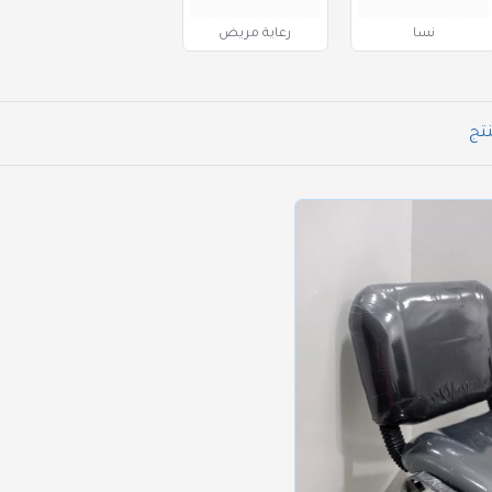
نسا
رعاية مريض
نتج