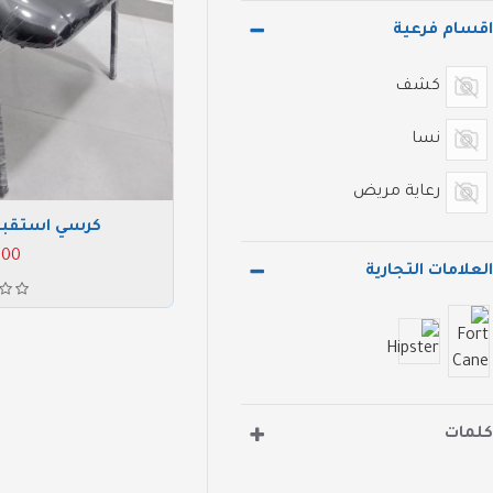
اقسام فرعية
كشف
نسا
رعاية مريض
كرسي استقبا
700 جن
العلامات التجارية
كلمات