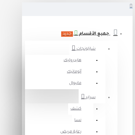
جميع الأقسام
جديد
شازلونجات
هايدروليك
أتوماتيك
مانيوال
سراير
كشف
نسا
رعاية مريض