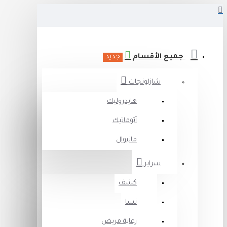
جميع الأقسام
جديد
شازلونجات
هايدروليك
أتوماتيك
مانيوال
سراير
كشف
نسا
رعاية مريض