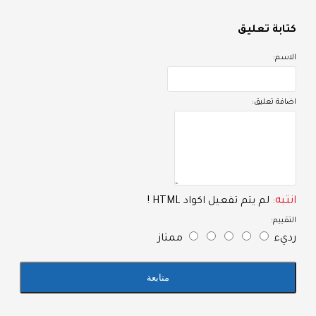
ثافة تنجيد مريحة
تابة تعليق
تاح بجميع الالوان
لاسم:
هان حراري ضد الصدأ
ضافة تعليق:
نتبه:
لم يتم تفعيل اكواد HTML !
لتقييم:
ديء
ممتاز
متابعة