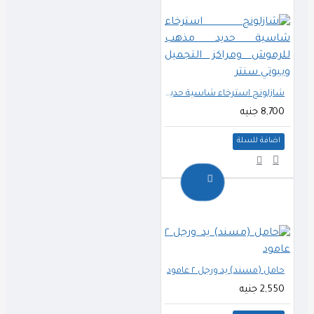
شازلونج استرخاء شاسية حديد مذهب للرموش ومراكز التجميل وبيوتي سنتر
8,700 جنيه
اضافة للسلة
حامل (مسند) يد ورجل ٢ عامود
2,550 جنيه