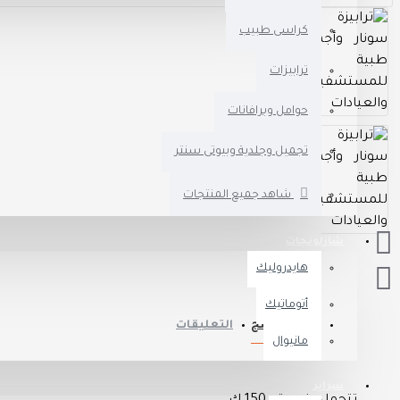
كراسى طبيب
ترابيزات
حوامل وبرافانات
تجميل وجلدية وبيوتى سنتر
شاهد جميع المنتجات
شازلونجات
هايدروليك
أتوماتيك
وصف المنتج
التعليقات
مانيوال
سراير