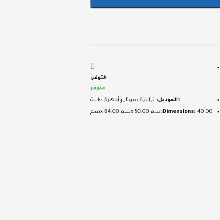
التوفر:
متوفر
الموديل:
ترابيزة سونار وأجهزة طبية
40.00سم x 50.00سم x 84.00سم
Dimensions: